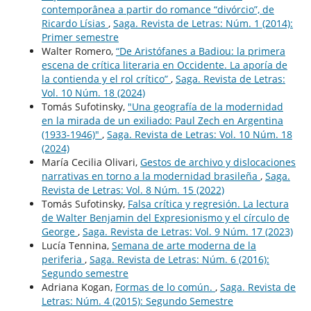
contemporânea a partir do romance “divórcio”, de
Ricardo Lísias
,
Saga. Revista de Letras: Núm. 1 (2014):
Primer semestre
Walter Romero,
“De Aristófanes a Badiou: la primera
escena de crítica literaria en Occidente. La aporía de
la contienda y el rol crítico”
,
Saga. Revista de Letras:
Vol. 10 Núm. 18 (2024)
Tomás Sufotinsky,
"Una geografía de la modernidad
en la mirada de un exiliado: Paul Zech en Argentina
(1933-1946)"
,
Saga. Revista de Letras: Vol. 10 Núm. 18
(2024)
María Cecilia Olivari,
Gestos de archivo y dislocaciones
narrativas en torno a la modernidad brasileña
,
Saga.
Revista de Letras: Vol. 8 Núm. 15 (2022)
Tomás Sufotinsky,
Falsa crítica y regresión. La lectura
de Walter Benjamin del Expresionismo y el círculo de
George
,
Saga. Revista de Letras: Vol. 9 Núm. 17 (2023)
Lucía Tennina,
Semana de arte moderna de la
periferia
,
Saga. Revista de Letras: Núm. 6 (2016):
Segundo semestre
Adriana Kogan,
Formas de lo común.
,
Saga. Revista de
Letras: Núm. 4 (2015): Segundo Semestre